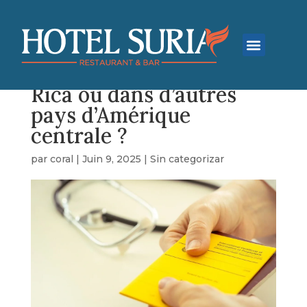
Ai-je besoin du vaccin
contre la fièvre jaune
pour voyager au Costa
Rica ou dans d’autres
pays d’Amérique
centrale ?
par
coral
|
Juin 9, 2025
|
Sin categorizar